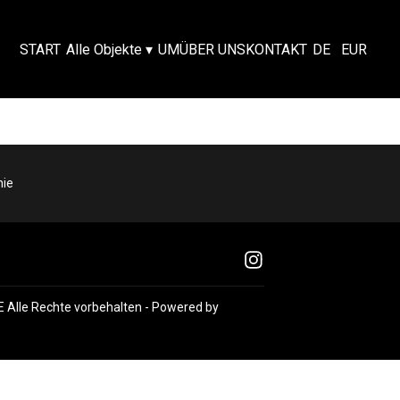
START
Alle Objekte
▾
UM
ÜBER UNS
KONTAKT
DE
EUR
nie
E
Alle Rechte vorbehalten
- Powered by
Lodgify