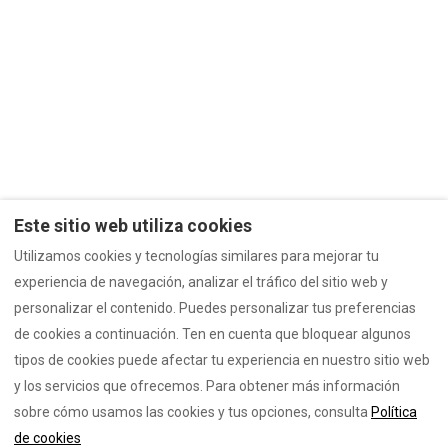
Este sitio web utiliza cookies
Utilizamos cookies y tecnologías similares para mejorar tu
Ubicación PortoHome I y II
experiencia de navegación, analizar el tráfico del sitio web y
Ubicación PortoHome Ático
Aviso Legal
personalizar el contenido. Puedes personalizar tus preferencias
Política de privacidad
Política de cookies
de cookies a continuación. Ten en cuenta que bloquear algunos
tipos de cookies puede afectar tu experiencia en nuestro sitio web
y los servicios que ofrecemos. Para obtener más información
sobre cómo usamos las cookies y tus opciones, consulta
Política
Español
EUR
663601626
de cookies